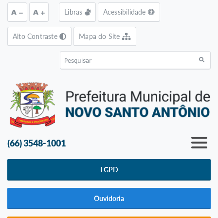
Ir para o conteúdo [alt+1]
Ir para o menu [alt+2]
Ir para a busca [alt+3]
Ir pa
A
A
Libras
Acessibilidade
Alto Contraste
Mapa do Site
(66) 3548-1001
LGPD
Ouvidoria