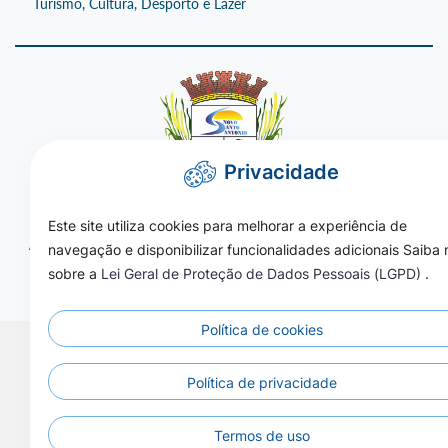
Turismo, Cultura, Desporto e Lazer
Privacidade
(66) 3548-1001
Este site utiliza cookies para melhorar a experiência de
Avenida 29 de setembro, 244, centro, Novo Santo Antonio - MT,
navegação e disponibilizar funcionalidades adicionais Saiba 
CEP 78674-000
sobre a
Lei Geral de Proteção de Dados Pessoais (LGPD)
.
08:00 às 11:00 e das 13:00 às 17:00
Política de cookies
Política de privacidade
Todos os Direitos Reservados - Prefeitura de Novo Santo
Antônio - 2026
Termos de uso