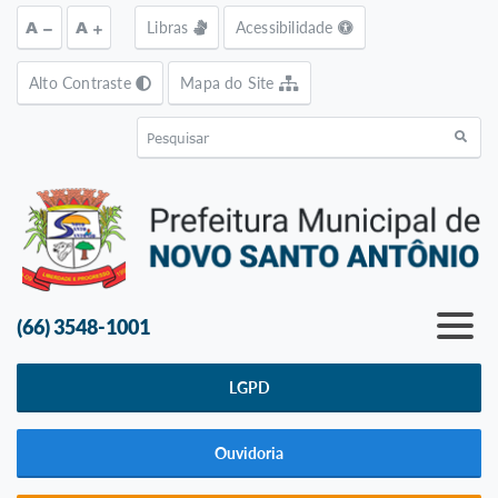
Ir para o conteúdo [alt+1]
Ir para o menu [alt+2]
Ir para a busca [alt+3]
Ir pa
A
A
Libras
Acessibilidade
Alto Contraste
Mapa do Site
(66) 3548-1001
LGPD
Ouvidoria