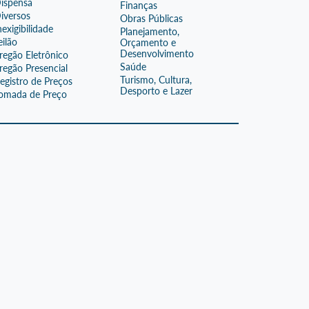
ispensa
Finanças
iversos
Obras Públicas
nexigibilidade
Planejamento,
eilão
Orçamento e
Desenvolvimento
regão Eletrônico
Saúde
regão Presencial
Turismo, Cultura,
egistro de Preços
Desporto e Lazer
omada de Preço