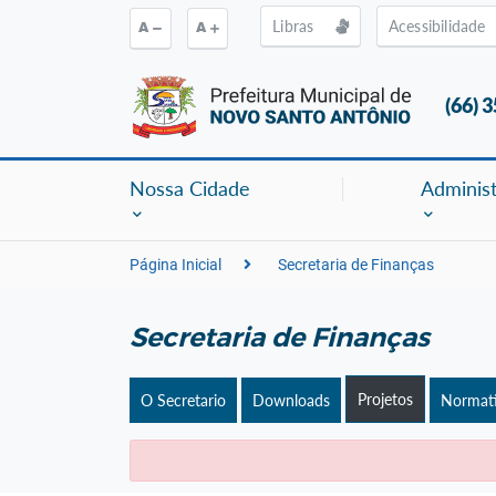
Ir para o conteúdo [alt+1]
Ir para o menu [alt+2]
Ir para a b
Libras
Acessibilidade
A
A
(66) 
Nossa Cidade
Adminis
Página Inicial
Secretaria de Finanças
Secretaria de Finanças
Projetos
O Secretario
Downloads
Normat