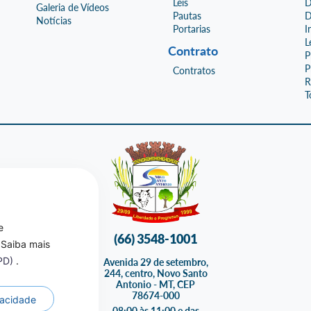
Leis
D
Galeria de Vídeos
Pautas
D
Notícias
Portarias
I
L
Contrato
P
P
Contratos
R
T
e
(66) 3548-1001
 Saiba mais
GPD)
.
Avenida 29 de setembro,
244, centro, Novo Santo
Antonio - MT, CEP
78674-000
ivacidade
08:00 às 11:00 e das