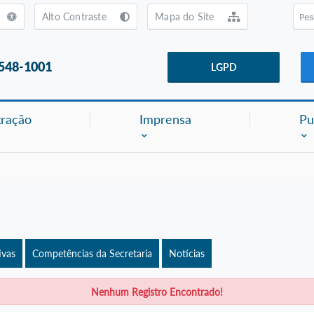
usca [alt+3]
Ir para o rodapé [alt+4]
Alto Contraste
Mapa do Site
3548-1001
LGPD
tração
Imprensa
Pu
ivas
Competências da Secretaria
Notícias
Nenhum Registro Encontrado!