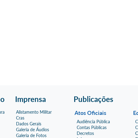
ão
Imprensa
Publicações
ura
Alistamento Militar
Atos Oficiais
Ed
Cras
Audiência Pública
C
Dados Gerais
Contas Públicas
C
Galeria de Áudios
Decretos
C
Galeria de Fotos